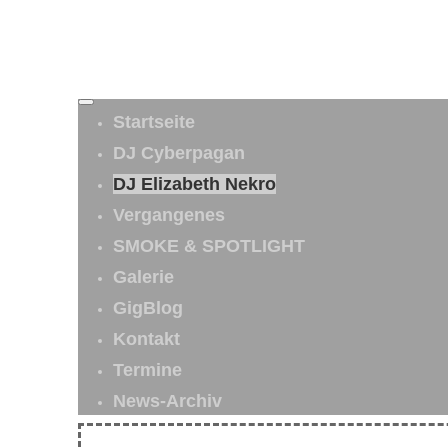
Startseite
DJ Cyberpagan
DJ Elizabeth Nekro
Vergangenes
SMOKE & SPOTLIGHT
Galerie
GigBlog
Kontakt
Termine
News-Archiv