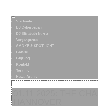
Startseite
DJ Cyberpagan
DJ Elizabeth Nekro
Vergangenes
SMOKE & SPOTLIGHT
Galerie
GigBlog
Kontakt
Termine
News-Archiv
01.11.2025: THE CHA
HANNOVER