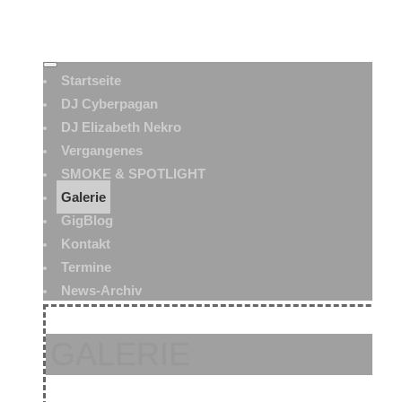
Startseite
DJ Cyberpagan
DJ Elizabeth Nekro
Vergangenes
SMOKE & SPOTLIGHT
Galerie
GigBlog
Kontakt
Termine
News-Archiv
GALERIE