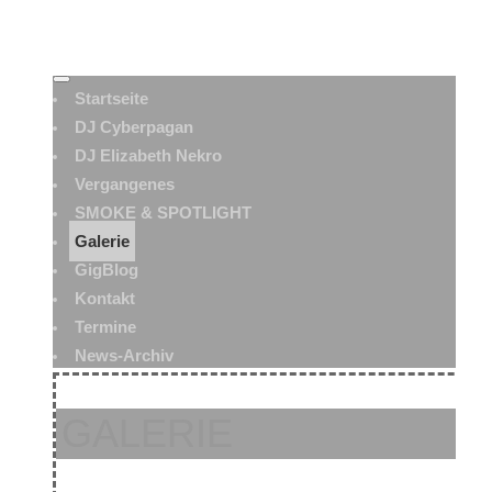
Startseite
DJ Cyberpagan
DJ Elizabeth Nekro
Vergangenes
SMOKE & SPOTLIGHT
Galerie
GigBlog
Kontakt
Termine
News-Archiv
GALERIE