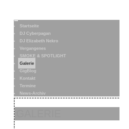
Startseite
DJ Cyberpagan
DJ Elizabeth Nekro
Vergangenes
SMOKE & SPOTLIGHT
Galerie
GigBlog
Kontakt
Termine
News-Archiv
GALERIE