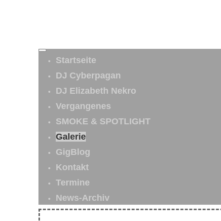
Startseite
DJ Cyberpagan
DJ Elizabeth Nekro
Vergangenes
SMOKE & SPOTLIGHT
Galerie
GigBlog
Kontakt
Termine
News-Archiv