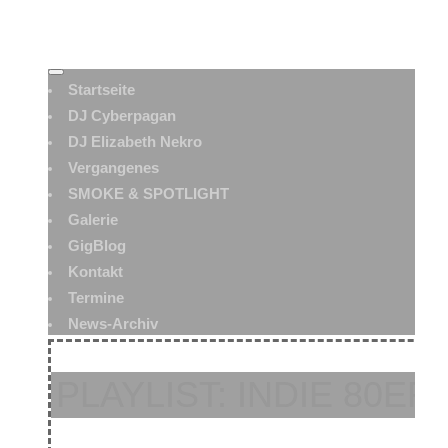
Startseite
DJ Cyberpagan
DJ Elizabeth Nekro
Vergangenes
SMOKE & SPOTLIGHT
Galerie
GigBlog
Kontakt
Termine
News-Archiv
PLAYLIST: INDIE 80ER